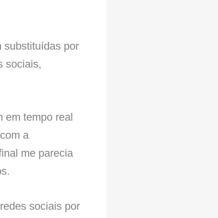
 substituídas por
 sociais,
am em tempo real
o com a
final me parecia
os.
redes sociais por