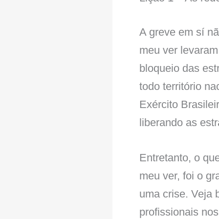
A greve em sí nã
meu ver levaram 
bloqueio das es
todo território n
Exército Brasile
liberando as est
Entretanto, o qu
meu ver, foi o g
uma crise. Veja 
profissionais no