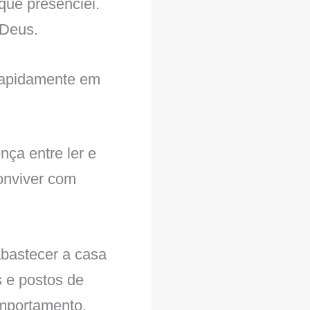
que presenciei.
 Deus.
rapidamente em
nça entre ler e
onviver com
abastecer a casa
s e postos de
omportamento.