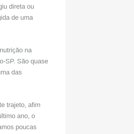
iu direta ou
ngida de uma
nutrição na
o-SP. São quase
uma das
e trajeto, afim
último ano, o
hamos poucas