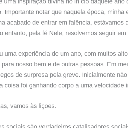
 uma inspiração divina no início daquele ano q
o. Importante notar que naquela época, minha
nha acabado de entrar em falência, estávamos
o entanto, pela fé Nele, resolvemos seguir em 
u uma experiência de um ano, com muitos alto
 para nosso bem e de outras pessoas. Em mei
egos de surpresa pela greve. Inicialmente não
a coisa foi ganhando corpo a uma velocidade in
s, vamos às lições.
es sociais são verdadeiros catalisadores sociai