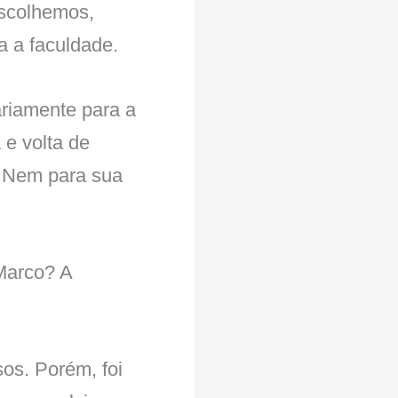
escolhemos,
a a faculdade.
ariamente para a
 e volta de
. Nem para sua
 Marco? A
sos. Porém, foi