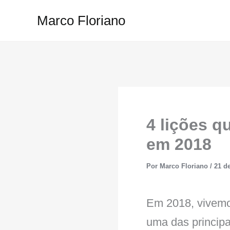
Ir
Marco Floriano
para
o
conteúdo
4 lições q
em 2018
Por
Marco Floriano
/
21 de
Em 2018, vivemos
uma das principai