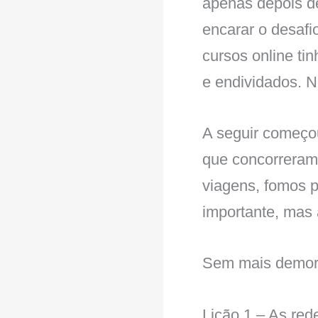
apenas depois de
encarar o desafi
cursos online ti
e endividados. N
A seguir começo
que concorreram
viagens, fomos p
importante, mas 
Sem mais demora
Lição 1 – As red