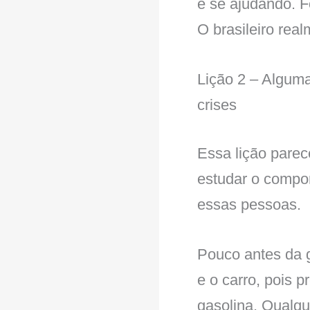
e se ajudando. F
O brasileiro rea
Lição 2 – Algum
crises
Essa lição parec
estudar o compo
essas pessoas.
Pouco antes da g
e o carro, pois 
gasolina. Qualq