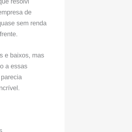
ue resolvi
 empresa de
 quase sem renda
frente.
s e baixos, mas
o a essas
 parecia
crível.
s