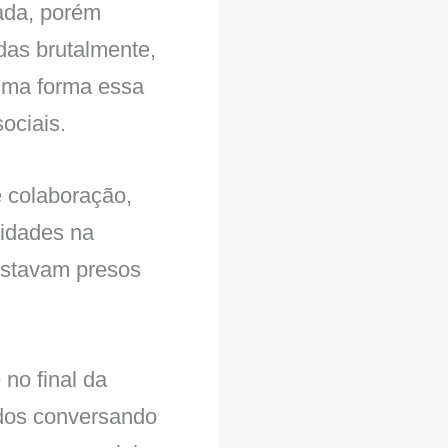
vada, porém
das brutalmente,
guma forma essa
ociais.
e colaboração,
cidades na
estavam presos
no final da
odos conversando