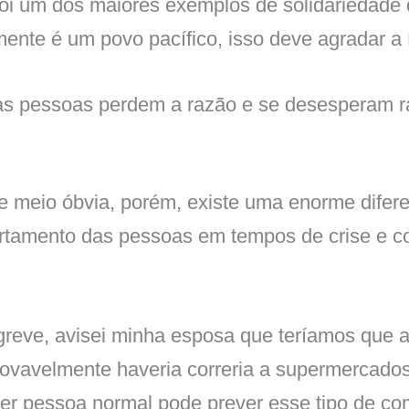
oi um dos maiores exemplos de solidariedade 
lmente é um povo pacífico, isso deve agradar a
as pessoas perdem a razão e se desesperam 
e meio óbvia, porém, existe uma enorme difere
rtamento das pessoas em tempos de crise e c
reve, avisei minha esposa que teríamos que 
provavelmente haveria correria a supermercado
uer pessoa normal pode prever esse tipo de c