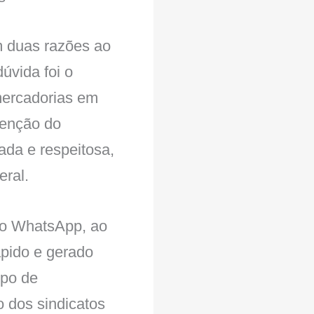
m duas razões ao
úvida foi o
mercadorias em
rvenção do
ada e respeitosa,
eral.
 no WhatsApp, ao
ápido e gerado
upo de
o dos sindicatos