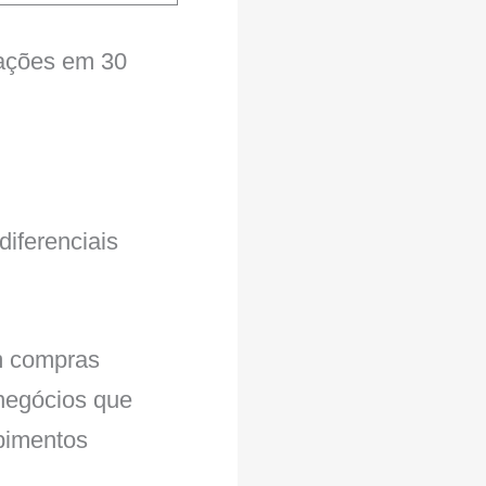
erações em 30
iferenciais
m compras
 negócios que
bimentos