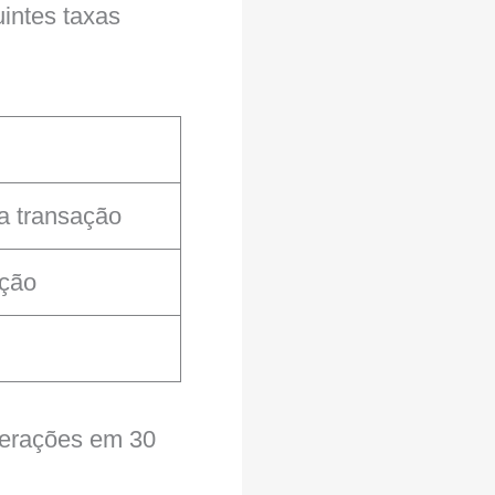
uintes taxas
da transação
ação
iberações em 30