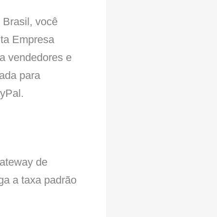
Brasil, você
nta Empresa
ara vendedores e
cada para
yPal.
gateway de
a a taxa padrão