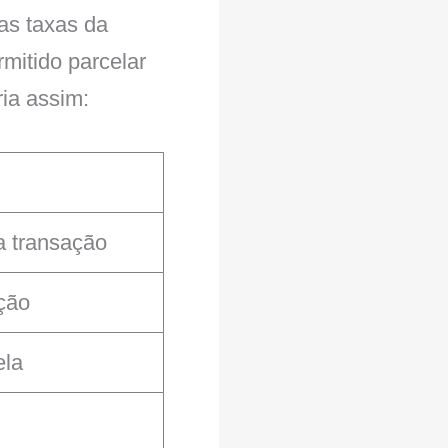
as taxas da
mitido parcelar
ia assim:
a transação
ação
ela