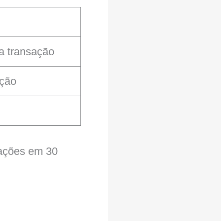
da transação
ação
erações em 30