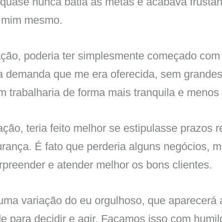
 quase nunca batia as metas e acabava frustan
a mim mesmo.
uação, poderia ter simplesmente começado com
a demanda que me era oferecida, sem grandes
im trabalharia de forma mais tranquila e menos
ção, teria feito melhor se estipulasse prazos r
ança. É fato que perderia alguns negócios, m
rpreender e atender melhor os bons clientes.
uma variação do eu orgulhoso, que aparecerá
de para decidir e agir. Façamos isso com humil