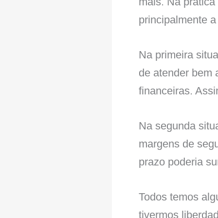
mais. Na prática
principalmente 
Na primeira sit
de atender bem 
financeiras. Ass
Na segunda situa
margens de segur
prazo poderia su
Todos temos alg
tivermos liberda