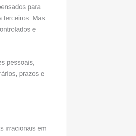
 pensados para
 terceiros. Mas
controlados e
tes pessoais,
rários, prazos e
s irracionais em