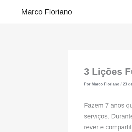
Ir
Marco Floriano
para
o
conteúdo
3 Lições 
Por
Marco Floriano
/
23 d
Fazem 7 anos qu
serviços. Durant
rever e comparti