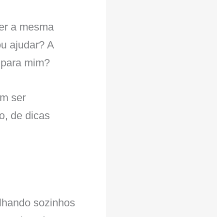
ter a mesma
ou ajudar? A
 para mim?
em ser
o, de dicas
lhando sozinhos