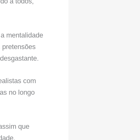
do a todos,
 a mentalidade
 pretensões
 desgastante.
ealistas com
as no longo
 assim que
dade,