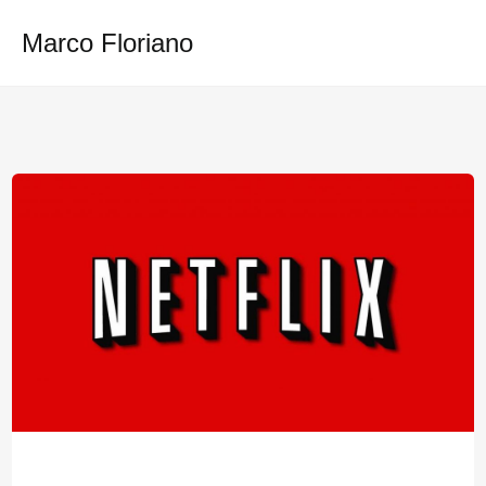
Ir
Marco Floriano
para
o
conteúdo